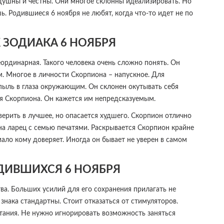
душны и честны. Они многое склонны идеализировать. Но
. Родившиеся 6 ноября не любят, когда что-то идет не по
 ЗОДИАКА 6 НОЯБРЯ
ординарная. Такого человека очень сложно понять. Он
м. Многое в личности Скорпиона – напускное. Для
 пыль в глаза окружающим. Он склонен окутывать себя
ся Скорпиона. Он кажется им непредсказуемым.
верить в лучшее, но опасается худшего. Скорпион отлично
на ларец с семью печатями. Раскрывается Скорпион крайне
мало кому доверяет. Иногда он бывает не уверен в самом
ДИВШИХСЯ 6 НОЯБРЯ
ва. Больших усилий для его сохранения прилагать не
знака стандартны. Стоит отказаться от стимуляторов.
тания. Не нужно игнорировать возможность заняться