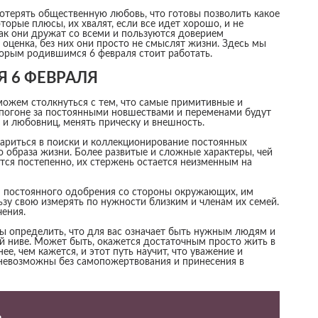
отерять общественную любовь, что готовы позволить какое
торые плюсы, их хвалят, если все идет хорошо, и не
 как они дружат со всеми и пользуются доверием
 оценка, без них они просто не смыслят жизни. Здесь мы
торым родившимся 6 февраля стоит работать.
Я 6 ФЕВРАЛЯ
 можем столкнуться с тем, что самые примитивные и
 погоне за постоянными новшествами и переменами будут
й и любовниц, менять прическу и внешность.
ариться в поиски и коллекционирование постоянных
 образа жизни. Более развитые и сложные характеры, чей
тся постепенно, их стержень остается неизменным на
я постоянного одобрения со стороны окружающих, им
льзу свою измерять по нужности близким и членам их семей.
чения.
ны определить, что для вас означает быть нужным людям и
ой ниве. Может быть, окажется достаточным просто жить в
, чем кажется, и этот путь научит, что уважение и
 невозможны без самопожертвования и принесения в