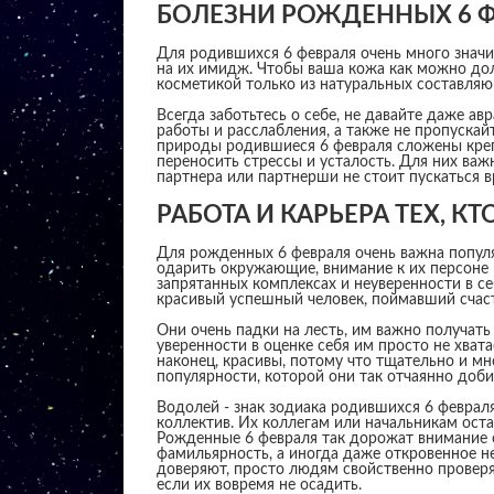
БОЛЕЗНИ РОЖДЕННЫХ 6 
Для родившихся 6 февраля очень много значи
на их имидж. Чтобы ваша кожа как можно до
косметикой только из натуральных составляю
Всегда заботьтесь о себе, не давайте даже ав
работы и расслабления, а также не пропуска
природы родившиеся 6 февраля сложены крепк
переносить стрессы и усталость. Для них важ
партнера или партнерши не стоит пускаться 
РАБОТА И КАРЬЕРА ТЕХ, К
Для рожденных 6 февраля очень важна популяр
одарить окружающие, внимание к их персоне и,
запрятанных комплексах и неуверенности в се
красивый успешный человек, поймавший счасть
Они очень падки на лесть, им важно получат
уверенности в оценке себя им просто не хват
наконец, красивы, потому что тщательно и мн
популярности, которой они так отчаянно доби
Водолей - знак зодиака родившихся 6 феврал
коллектив. Их коллегам или начальникам ост
Рожденные 6 февраля так дорожат внимание 
фамильярность, а иногда даже откровенное н
доверяют, просто людям свойственно проверя
если их вовремя не осадить.