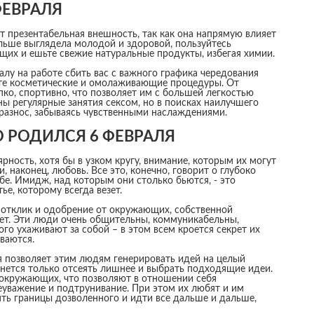
ФЕВРАЛЯ
т презентабельная внешность, так как она напрямую влияет
льше выглядела молодой и здоровой, пользуйтесь
щих и ешьте свежие натуральные продукты, избегая химии.
ралу на работе сбить вас с важного графика чередования
йте косметические и омолаживающие процедуры. От
о, спортивно, что позволяет им с большей легкостью
ны регулярные занятия сексом, но в поисках наилучшего
вразнос, забываясь чувственными наслаждениями.
ТО РОДИЛСЯ 6 ФЕВРАЛЯ
ность, хотя бы в узком кругу, внимание, которым их могут
 наконец, любовь. Все это, конечно, говорит о глубоко
бе. Имидж, над которым они столько бьются, - это
е, которому всегда везет.
ь отклик и одобрение от окружающих, собственной
ает. Эти люди очень общительны, коммуникабельны,
ого ухаживают за собой – в этом всем кроется секрет их
ваются.
я позволяет этим людям генерировать идей на целый
анется только отсеять лишнее и выбрать подходящие идеи.
окружающих, что позволяют в отношении себя
еуважение и подтрунивание. При этом их любят и им
ть границы дозволенного и идти все дальше и дальше,