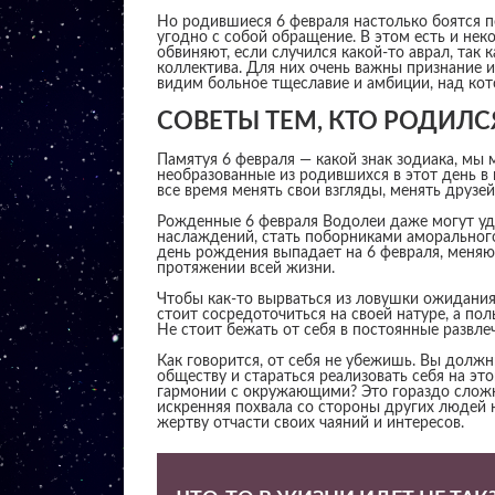
Но родившиеся 6 февраля настолько боятся п
угодно с собой обращение. В этом есть и неко
обвиняют, если случился какой-то аврал, так
коллектива. Для них очень важны признание и
видим больное тщеславие и амбиции, над ко
СОВЕТЫ ТЕМ, КТО РОДИЛС
Памятуя 6 февраля — какой знак зодиака, мы
необразованные из родившихся в этот день в
все время менять свои взгляды, менять друзе
Рожденные 6 февраля Водолеи даже могут уд
наслаждений, стать поборниками аморального
день рождения выпадает на 6 февраля, меняю
протяжении всей жизни.
Чтобы как-то вырваться из ловушки ожидани
стоит сосредоточиться на своей натуре, а по
Не стоит бежать от себя в постоянные развле
Как говорится, от себя не убежишь. Вы долж
обществу и стараться реализовать себя на эт
гармонии с окружающими? Это гораздо сложнее
искренняя похвала со стороны других людей
жертву отчасти своих чаяний и интересов.