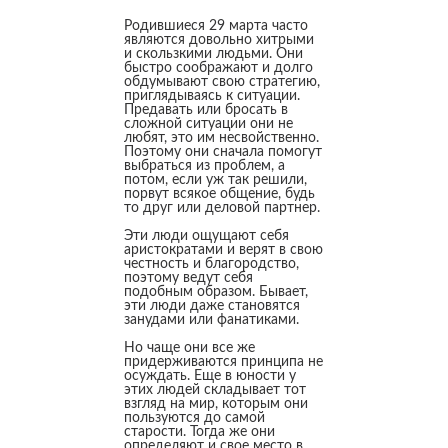
Родившиеся 29 марта часто
являются довольно хитрыми
и скользкими людьми. Они
быстро соображают и долго
обдумывают свою стратегию,
приглядываясь к ситуации.
Предавать или бросать в
сложной ситуации они не
любят, это им несвойственно.
Поэтому они сначала помогут
выбраться из проблем, а
потом, если уж так решили,
порвут всякое общение, будь
то друг или деловой партнер.
Эти люди ощущают себя
аристократами и верят в свою
честность и благородство,
поэтому ведут себя
подобным образом. Бывает,
эти люди даже становятся
занудами или фанатиками.
Но чаще они все же
придерживаются принципа не
осуждать. Еще в юности у
этих людей складывает тот
взгляд на мир, которым они
пользуются до самой
старости. Тогда же они
определяют и свое место в