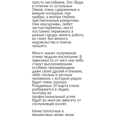
просто несгибаема. Эти люди,
в отличие от остальных
Овнов, очень сдержанные и
внешне холодные, они
храбры, а внутри глубоко
чувствительные романтики.
Они неусидчивы, любят
частые перемены, могут
постоянно переезжать в
разные города, менять работу,
их гонит бич вечного
недовольства и поиска
лучшего.
Много значит полученное
этими людьми воспитание. В
зависимости от него они либо
станут высокомерными
особами, презирающими
даже своих друзей и близких,
либо теплым и уютным
человеком, с которым рядом
будет очень хорошо.
Рожденные 29 марта плохо
разбираются в людях,
поэтому их
профессиональный успех
будет во многом зависеть от
сослуживцев коллег.
Нечистоплотные в
финансовых делах люди