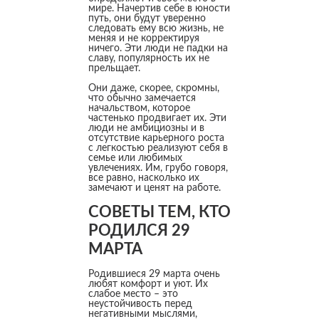
мире. Начертив себе в юности
путь, они будут уверенно
следовать ему всю жизнь, не
меняя и не корректируя
ничего. Эти люди не падки на
славу, популярность их не
прельщает.
Они даже, скорее, скромны,
что обычно замечается
начальством, которое
частенько продвигает их. Эти
люди не амбициозны и в
отсутствие карьерного роста
с легкостью реализуют себя в
семье или любимых
увлечениях. Им, грубо говоря,
все равно, насколько их
замечают и ценят на работе.
СОВЕТЫ ТЕМ, КТО
РОДИЛСЯ 29
МАРТА
Родившиеся 29 марта очень
любят комфорт и уют. Их
слабое место – это
неустойчивость перед
негативными мыслями,