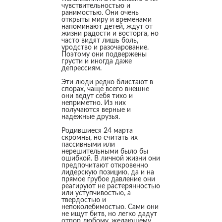
чувствительностью и
ранимостью. Они очень
открыты миру и временами
напоминают детей, ждут от
жизни радости и восторга, но
часто видят лишь боль,
уродство и разочарование.
Поэтому они подвержены
грусти и иногда даже
депрессиям.
Эти люди редко блистают в
спорах, чаще всего внешне
они ведут себя тихо и
неприметно. Из них
получаются верные и
надежные друзья.
Родившиеся 24 марта
скромны, но считать их
пассивными или
нерешительными было бы
ошибкой. В личной жизни они
предпочитают откровенно
лидерскую позицию, да и на
прямое грубое давление они
реагируют не растерянностью
или уступчивостью, а
твердостью и
непоколебимостью. Сами они
не ищут битв, но легко дадут
отпор любому, желающему