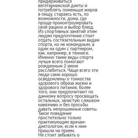
придерживаться
вегетарианской диеты и
потреблять поменьше жиров
в пищу, стараясь есть, по
возможности, дома, где
проще проконтролировать
свой рацион и выбор блюд.
Из спортивных занятий этим
людям предпочтение стоит
отдать состязательным видам
спорта, но не командным, а
один на один с партнером,
как, например, в теннисе.
Именно такие виды спорта
лучше всего помогают
рожденным 2 июня
расслабиться. Чаще всего эти
люди сами хорошо
осведомлены о тонкостях
здорового образа жизни и
здорового питания, более
того, они предпочитают по
данному вопросу просвещать
остальных, зачастую слишком
навязчиво и без просьбы
давать непрошенные советы.
Такое поведение
простительно только
практикующим врачам-
диетологом, если к ним
пришли на прием.
Не стоит забывать о