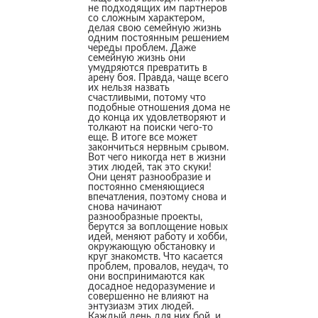
не подходящих им партнеров
со сложным характером,
делая свою семейную жизнь
одним постоянным решением
череды проблем. Даже
семейную жизнь они
умудряются превратить в
арену боя. Правда, чаще всего
их нельзя назвать
счастливыми, потому что
подобные отношения дома не
до конца их удовлетворяют и
толкают на поиски чего-то
еще. В итоге все может
закончиться нервным срывом.
Вот чего никогда нет в жизни
этих людей, так это скуки!
Они ценят разнообразие и
постоянно сменяющиеся
впечатления, поэтому снова и
снова начинают
разнообразные проекты,
берутся за воплощение новых
идей, меняют работу и хобби,
окружающую обстановку и
круг знакомств. Что касается
проблем, провалов, неудач, то
они воспринимаются как
досадное недоразумение и
совершенно не влияют на
энтузиазм этих людей.
Каждый день для них бой, и