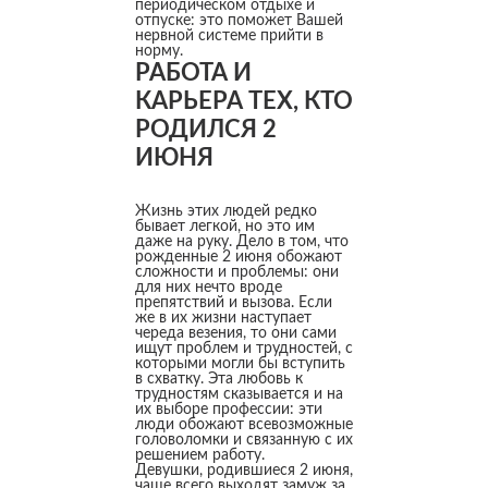
периодическом отдыхе и
отпуске: это поможет Вашей
нервной системе прийти в
норму.
РАБОТА И
КАРЬЕРА ТЕХ, КТО
РОДИЛСЯ 2
ИЮНЯ
Жизнь этих людей редко
бывает легкой, но это им
даже на руку. Дело в том, что
рожденные 2 июня обожают
сложности и проблемы: они
для них нечто вроде
препятствий и вызова. Если
же в их жизни наступает
череда везения, то они сами
ищут проблем и трудностей, с
которыми могли бы вступить
в схватку. Эта любовь к
трудностям сказывается и на
их выборе профессии: эти
люди обожают всевозможные
головоломки и связанную с их
решением работу.
Девушки, родившиеся 2 июня,
чаще всего выходят замуж за