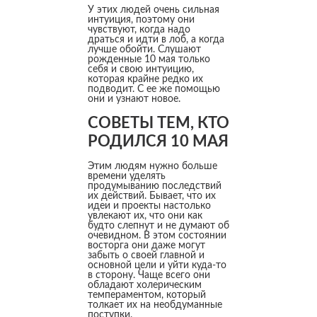
У этих людей очень сильная
интуиция, поэтому они
чувствуют, когда надо
драться и идти в лоб, а когда
лучше обойти. Слушают
рожденные 10 мая только
себя и свою интуицию,
которая крайне редко их
подводит. С ее же помощью
они и узнают новое.
СОВЕТЫ ТЕМ, КТО
РОДИЛСЯ 10 МАЯ
Этим людям нужно больше
времени уделять
продумыванию последствий
их действий. Бывает, что их
идеи и проекты настолько
увлекают их, что они как
будто слепнут и не думают об
очевидном. В этом состоянии
восторга они даже могут
забыть о своей главной и
основной цели и уйти куда-то
в сторону. Чаще всего они
обладают холерическим
темпераментом, который
толкает их на необдуманные
поступки.