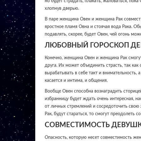
но будет страдать, плакать, жаловаться, пока 
хлопнув дверью.
В паре женщина Овен и женщина Рак совмест
яростное пламя Овна и стоячая вода Рака. Об
подавлять, скорее, будет Овен, чей огонь мож
ЛЮБОВНЫЙ ГОРОСКОП ДЕ
Конечно, женщина Овен и женщина Рак смогут 
друга. Их может объединить страсть, так как
вырабатывать в себе такт и внимательность, а
касается и интима, и общения.
Вообще Овен способна вознаградить сторицей 
избранницу будет ждать очень интересная, на
от личных стремлений и сосредоточить свою 
Рак, будут стараться, то смогут преодолеть 
СОВМЕСТИМОСТЬ ДЕВУШК
Опасность, которую несет совместимость же