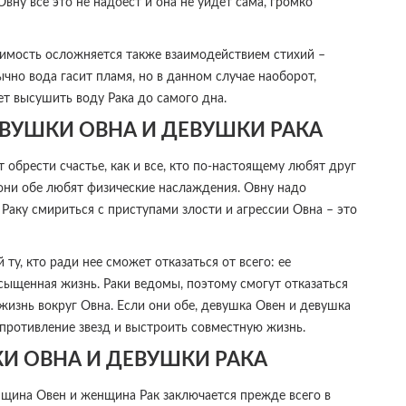
Овну все это не надоест и она не уйдет сама, громко
имость осложняется также взаимодействием стихий –
ычно вода гасит пламя, но в данном случае наоборот,
ет высушить воду Рака до самого дна.
ВУШКИ ОВНА И ДЕВУШКИ РАКА
обрести счастье, как и все, кто по-настоящему любят друг
 они обе любят физические наслаждения. Овну надо
 Раку смириться с приступами злости и агрессии Овна – это
ту, кто ради нее сможет отказаться от всего: ее
сыщенная жизнь. Раки ведомы, поэтому смогут отказаться
жизнь вокруг Овна. Если они обе, девушка Овен и девушка
сопротивление звезд и выстроить совместную жизнь.
И ОВНА И ДЕВУШКИ РАКА
нщина Овен и женщина Рак заключается прежде всего в